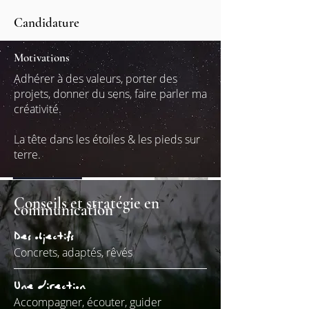
Candidature
Motivations
Adhérer à des valeurs, porter des
projets, donner du sens, faire parler ma
créativité.
La tête dans les
étoiles &
les pieds sur
terre.
Conseils et stratégie en
communication
Des objectifs
Concrets, adaptés, rêvés
Une direction
Accompagner, écouter, guider