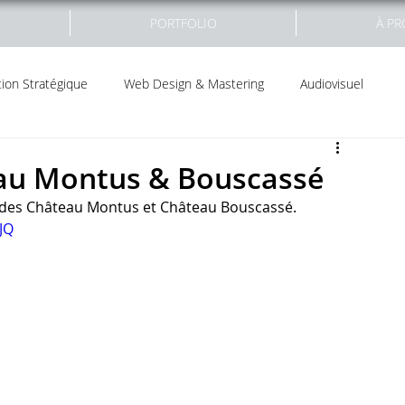
PORTFOLIO
À P
on Stratégique
Web Design & Mastering
Audiovisuel
eau Montus & Bouscassé
9 des Château Montus et Château Bouscassé. 
JQ